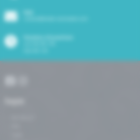
Mail
contact@elodie-vermeulen.com
Horaires d'ouverture
Lun-Ven 8h-19h
Sam 8h-13h
Navigation
Qui suis-je ?
FAQ
Tarifs