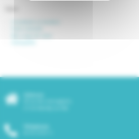
Catégories
Consultante en lactation
Freins restrictifs
Mes coups de coeur
Ostéopathie
Adresse
38 rue des messageries,
21120 Marcilly-sur-tille
Téléphone
06 45 24 05 11