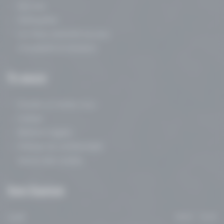
Mes avis
Ostéopathie
Les freins restrictifs buccaux
Consultante en lactation
Me
contacter
Prendre un rendez-vous
Contact
Mentions légales
Politique de confidentialité
Gestion des cookies
Heures
d’ouvertures
Lundi
08:00 - 19:00