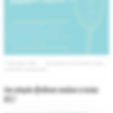
17 décembre 2020
Consultante en lactation
,
Freins
restrictifs
,
Ostéopathie
Votre ostéopathe officiellement consultante en lactation
IBCLC !