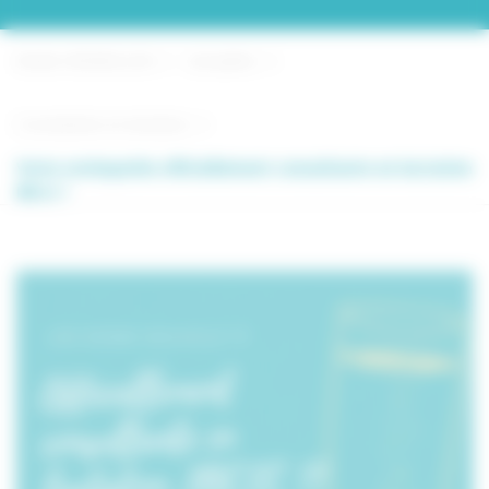
Elodie VERMEULEN
Actualités
Consultante en lactation
Votre ostéopathe officiellement consultante en lactation
IBCLC !