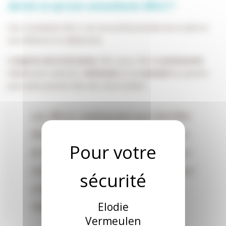
Qu’est ce qu’une consultante IBCLC
?
Une consultante IBCLC est une professionnelle de la santé et
une référence en allaitement.
L’experte de la lactation
. Elle a pour rôle de
promouvoir
l’allaitement maternel, d’
informer
et de
soutenir
les parents
pour qu’ils puissent faire des choix éclairés
Les IBCLC s’adressent aux familles
(femmes enceintes ou allaitantes)
et aux professionnels de santé qui
recherchent des informations pour
une de leurs patientes ou sur
l’allaitement en général.
Elodie
Vermeulen