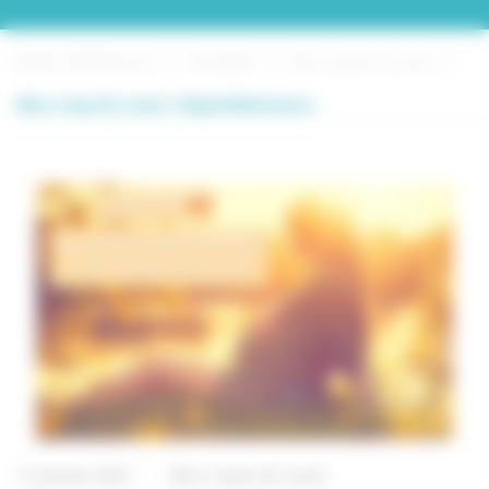
Elodie VERMEULEN
Actualités
Mes coups de coeur
Mon coup de coeur L’HypnoNaissance.
11 janvier 2021
Mes coups de coeur