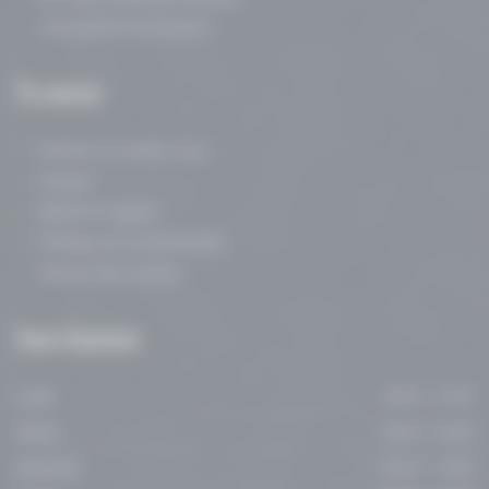
Consultante en lactation
Me
contacter
Prendre un rendez-vous
Contact
Mentions légales
Politique de confidentialité
Gestion des cookies
Heures
d’ouvertures
Lundi
08:00 - 19:00
Mardi
08:00 - 19:00
Mercredi
08:00 - 19:00