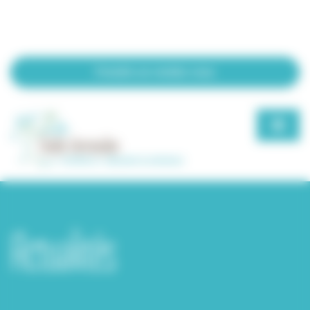
Bienvenue chez Elodie Vermeulen Gestion du consentement
Prendre un rendez-vous
Actualités