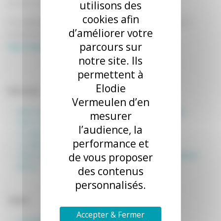
Je vous conseille vivement cette méthode.
utilisons des
cookies afin
Pour
en savoir plus
voici son site internet où vous aurez
d’améliorer votre
toutes les informations nécessaires
parcours sur
https://www.hypnonaissance.net/
notre site. Ils
permettent à
Elodie
Articles
récents
Vermeulen d’en
Mon coup de cœur Shiastu femme enceinte et bébé
mesurer
Mon coup de coeur L’HypnoNaissance.
l’audience, la
Le cabinet sera ouvert le 31 décembre !
performance et
Le cabinet sera ouvert le 24 décembre !
de vous proposer
Votre ostéopathe officiellement consultante en lactation
IBCLC !
des contenus
personnalisés.
Catégories
Accepter & Fermer
Consultante en lactation