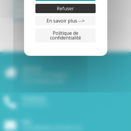
Freins restrictifs
Refuser
Mes coups de coeur
Ostéopathie
En savoir plus -->
Politique de
confidentialité
Adresse
38 rue des messageries,
21120 Marcilly-sur-tille
Téléphone
06 45 24 05 11
Mail
contact@elodie-vermeulen.com