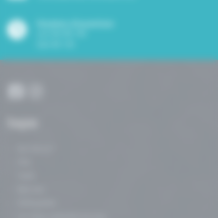
Horaires d'ouverture
Lun-Ven 8h-19h
Sam 8h-13h
Navigation
Qui suis-je ?
FAQ
Tarifs
Mes avis
Ostéopathie
Les freins restrictifs buccaux