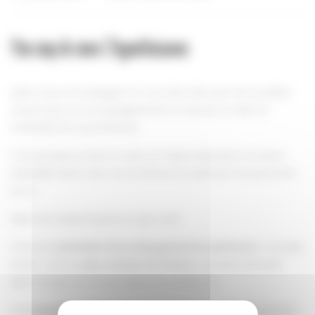
Mon coup de coeur L’HypnoNaissance.
J’aime vous accompagner et vous faire découvrir de nouvelles
choses pour un accompagnement en douceur et dans la
continuité de ma profession.
C’est pourquoi je lève le voile sur l’HypnoNaissance un atout
indéniable dans notre vie de femme encadré par une personne
en or.
Mais tout d’abord qu’est-ce que c’est?
C’est une
méthode d’accompagnement périnatal
« nouvelle
école », encore
peu connue en France
, pourtant présente
dans 47 pays du monde depuis les années ‘90.
Une
nouvelle philosophie de naissance
, où l’accouchement