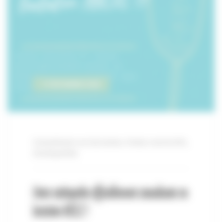
17 DÉCEMBRE 2020
Consultante en lactation
,
Freins restrictifs
,
Ostéopathie
Votre ostéopathe officiellement consultante en
lactation IBCLC !