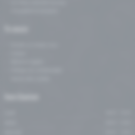
Les freins restrictifs buccaux
Consultante en lactation
Me
contacter
Prendre un rendez-vous
Contact
Mentions légales
Politique de confidentialité
Gestion des cookies
Heures
d’ouvertures
Lundi
08:00 - 19:00
Mardi
08:00 - 19:00
Mercredi
08:00 - 19:00