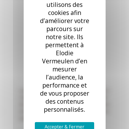
utilisons des
est gage de qualité
:
cookies afin
cette certification est
d’améliorer votre
revalidée tous les 5 ans
parcours sur
par de la formation
notre site. Ils
permettent à
continue et tous les 10
Elodie
ans en repassant
Vermeulen d’en
l’examen (pour des
mesurer
compétences à jour).
l’audience, la
performance et
Les consultantes en lactation certifiées IBCLC
de vous proposer
s’engagent à respecter le code international
des contenus
de commercialisation des laits de substitution
personnalisés.
et le code de déontologie des consultants en
lactation.
Accepter & Fermer