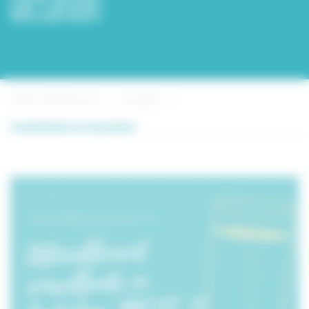
lactation
Elodie VERMEULEN
Actualités
Consultante en lactation