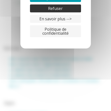
http://www.crefam.com/informations.php
Refuser
En savoir plus -->
Politique de
confidentialité
Articles
récents
Mon coup de cœur Shiastu femme enceinte et bébé
Mon coup de coeur L’HypnoNaissance.
Le cabinet sera ouvert le 31 décembre !
Le cabinet sera ouvert le 24 décembre !
Votre ostéopathe officiellement consultante en lactation
IBCLC !
Catégories