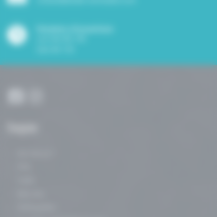
Horaires d'ouverture
Lun-Ven 8h-19h
Sam 8h-13h
Navigation
Qui suis-je ?
FAQ
Tarifs
Mes avis
Ostéopathie