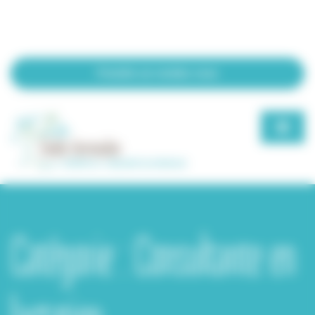
Bienvenue chez Elodie Vermeulen Gestion du consentement
Prendre un rendez-vous
Catégorie :
Consultante en