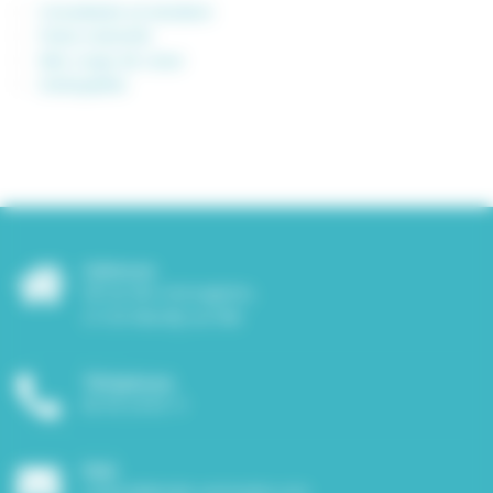
Consultante en lactation
Freins restrictifs
Mes coups de coeur
Ostéopathie
Adresse
38 rue des messageries,
21120 Marcilly-sur-tille
Téléphone
06 45 24 05 11
Mail
contact@elodie-vermeulen.com