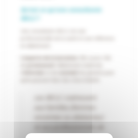
Qu’est ce qu’une consultante
IBCLC
?
Une consultante IBCLC est une
professionnelle de la santé et une référence
en allaitement.
L’experte de la lactation
. Elle a pour rôle
de
promouvoir
l’allaitement maternel,
d’
informer
et de
soutenir
les parents pour
qu’ils puissent faire des choix éclairés
Les IBCLC s’adressent
aux familles (femmes
enceintes ou allaitantes)
et aux professionnels de
santé qui recherchent